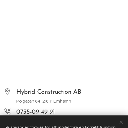
Hybrid Construction AB
Polgatan 64, 216 11 Limhamn
0735-09 49 91
info@hcab.io
Vi använder cookies för att möjliggöra en korrekt funktion